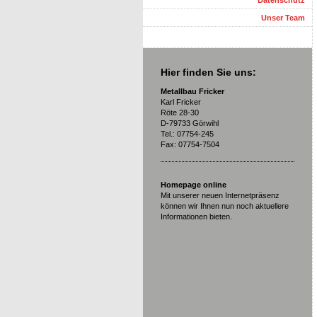
Datenschutz
Unser Team
Hier finden Sie uns:
Metallbau Fricker
Karl Fricker
Röte 28-30
D-79733 Görwihl
Tel.: 07754-245
Fax: 07754-7504
Homepage online
Mit unserer neuen Internetpräsenz
können wir Ihnen nun noch aktuellere
Informationen bieten.