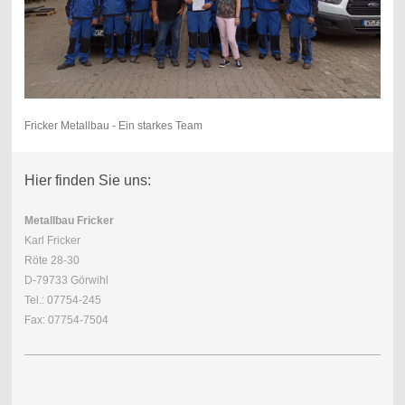
Fricker Metallbau - Ein starkes Team
Hier finden Sie uns:
Metallbau Fricker
Karl Fricker
Röte 28-30
D-79733 Görwihl
Tel.: 07754-245
Fax: 07754-7504